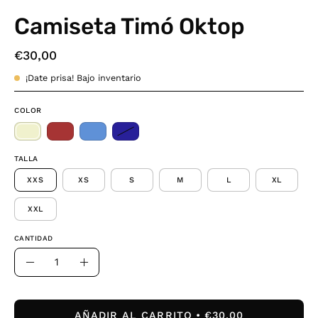
Camiseta Timó Oktop
€30,00
¡Date prisa! Bajo inventario
COLOR
TALLA
XXS
XS
S
M
L
XL
XXL
CANTIDAD
Cantidad
Disminuir
Aumentar
la
la
cantidad
cantidad
AÑADIR AL CARRITO
€30,00