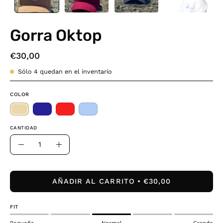
Gorra Oktop
€30,00
Sólo
4
quedan en el inventario
COLOR
CANTIDAD
Cantidad
Disminuir
Aumentar
la
la
cantidad
cantidad
AÑADIR AL CARRITO
€30,00
FIT