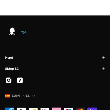
Menú
Oktop SC
País
Idioma
EUR€
ES